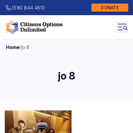
(516) 644 4810
DONATE
Home
/
jo 8
jo 8